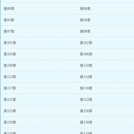
第89章
第90章
第93章
第94章
第97章
第98章
第101章
第102章
第105章
第106章
第109章
第110章
第113章
第114章
第117章
第118章
第121章
第122章
第125章
第126章
第129章
第130章
第133章
第134章