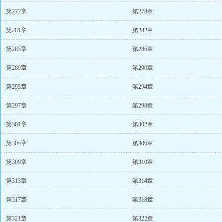
第277章
第278章
第281章
第282章
第285章
第286章
第289章
第290章
第293章
第294章
第297章
第298章
第301章
第302章
第305章
第306章
第309章
第310章
第313章
第314章
第317章
第318章
第321章
第322章