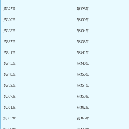
第325章
第326章
第329章
第330章
第333章
第334章
第337章
第338章
第341章
第342章
第345章
第346章
第349章
第350章
第353章
第354章
第357章
第358章
第361章
第362章
第365章
第366章