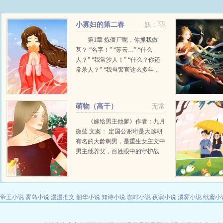
小寡妇的第二春
妖：羽
第1章 炼僵尸呢，你抓我做
甚？ “名字！” “苏云…” “什么
人？” “我常沙人！” “什么？你还
常杀人？” “我当警官这么多年，
就没见过你这么嚣张的！” 警局。
苏云戴着坚固的银手镯，在阴暗的
房间中接受审讯。 两个做笔供的
萌物（高干）
无常
警员，满是震惊与愤怒。 这杀人
犯，太狂了！ “常沙！是省城常沙
《嫁给男主他爹》作者：九月
啊！” 苏云解释道。 这时，身为队
微蓝 文案： 定国公谢珩是大越朝
长的任盈盈，沉着脸走了进来。
有名的大龄剩男，是重生女主文中
“法医验证，那具女尸已经死很多
男主他养父，百姓眼中的守护战
天了！” “死者情绪...
神，女子避之唯恐不及的毒龟婿。
在大越朝所有人都认为定国公会孤
独终老的时候，突然爆出了一则惊
天大八卦： 听说被定国公府世子
帝王小说
雾岛小说
漫漫推文
韶华小说
知诗小说
咖啡小说
夜寐小说
溪雾小说
纸鸢小
退婚的姜家四小姐疯了，放话说要
嫁给定国公当前未婚夫他娘。 整
个京城因为这则八卦沸腾起来。