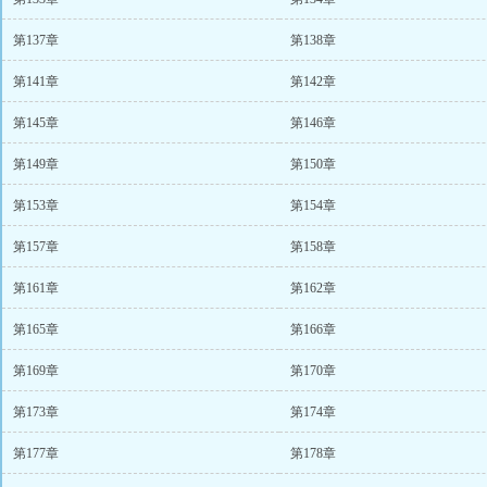
第137章
第138章
第141章
第142章
第145章
第146章
第149章
第150章
第153章
第154章
第157章
第158章
第161章
第162章
第165章
第166章
第169章
第170章
第173章
第174章
第177章
第178章