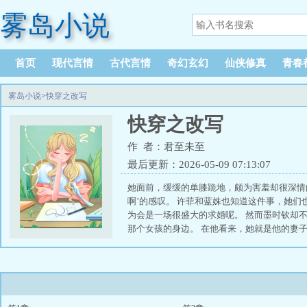
雾岛小说
首页
现代言情
古代言情
奇幻玄幻
仙侠修真
青春
雾岛小说
>
快穿之改写
快穿之改写
作 者：君至未至
最后更新：2026-05-09 07:13:07
她面前，缓缓的单膝跪地，颇为害羞却很深情
啊’的感叹。 许菲和蓝姝也知道这件事，她
为会是一场很盛大的求婚呢。 然而墨时钦却
那个女孩的身边。 在他看来，她就是他的妻子，