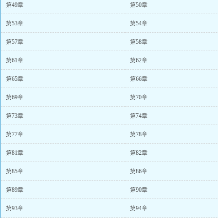
第49章
第50章
第53章
第54章
第57章
第58章
第61章
第62章
第65章
第66章
第69章
第70章
第73章
第74章
第77章
第78章
第81章
第82章
第85章
第86章
第89章
第90章
第93章
第94章