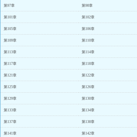
第97章
第98章
第101章
第102章
第105章
第106章
第109章
第110章
第113章
第114章
第117章
第118章
第121章
第122章
第125章
第126章
第129章
第130章
第133章
第134章
第137章
第138章
第141章
第142章