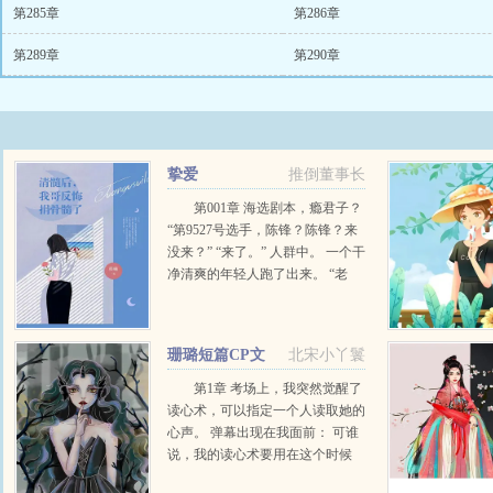
第285章
第286章
第289章
第290章
挚爱
推倒董事长
第001章 海选剧本，瘾君子？
“第9527号选手，陈锋？陈锋？来
没来？” “来了。” 人群中。 一个干
净清爽的年轻人跑了出来。 “老
师，我来了。” 考核官上下打量了
一眼，点点头说：“到你了。你先
站旁边等会。” 说完，毫不客气的
珊璐短篇CP文
北宋小丫鬟
把陈锋给扒拉到一边去了。 陈
锋：“……” 无奈！ 现实就是这么
第1章 考场上，我突然觉醒了
残酷。 当你没有什么名气和实力
读心术，可以指定一个人读取她的
的时候，没人会对你客气的。 陈
心声。 弹幕出现在我面前： 可谁
锋是个穿越者。 到这个世界已经
说，我的读心术要用在这个时候
第五个年头了。 原主...
呢？ 我要读取的，是她最致命的