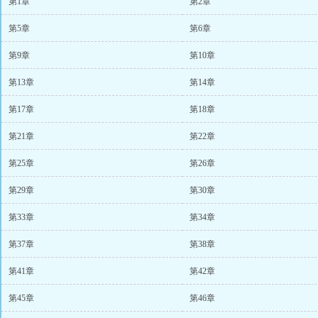
第1章
第2章
第5章
第6章
第9章
第10章
第13章
第14章
第17章
第18章
第21章
第22章
第25章
第26章
第29章
第30章
第33章
第34章
第37章
第38章
第41章
第42章
第45章
第46章