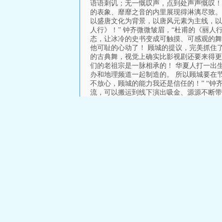
语语刺讥；无一慨叹声，点到处声声慨叹！
的表象、靡靡之音的内里展现得淋漓尽致。 
以盛唐文化为背景，以唐风元素为主线，以
人行》！” 钟齐微微皱眉，“杜甫的《丽人
态，让冰冷的史书变成可触摸、可感观的舞蹈
他可耻的心动了！ 顾城的提议，完美抓住
的古典舞，视觉上确实比影视剧还要来得更
们的老祖宗是一脉相承的！ 华夏人打一出
办和地理频道一起制造的。 所以顾城要在
不放心，顾城的能力我还是信任的！” “钟
流，可以搬运到线下演出吸金、源源不断带
导致节目不能如期上架，甚至把节目搞砸吗？
不来他创作，现在他主动给节目组创作，那是
他想怎么搞就怎么搞，别说只在节目里加一首
到房车。 苏柒轻笑：“钟导，姚主任他们怎
面，我们要另外……” 顾城直接抬手打断。
目就当是试验吧，看看这样都节目形式受不
吸金能力。 《丽人行》免费的前提，是不
编排《丽人行》，但是作品的版权属于我，节
要求？都提出来，我好去安排！” 顾城也
本功不扎实的舞者跳不出我要的感觉。” “
舞在内，共需要十二名舞者！” “专业舞蹈
吗？” “省级的可以！” 顾城点头，想了
要内外两套，外面那套采用类似绢纸的颜色
是旅游真人秀，不是舞蹈节目，用不着这么精