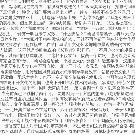
？” “国庆的时候，刚开始试业！” 钟齐直言道：“这个项目花了不少
简单，等今晚我过去看看，有没有要改进的！” “今天其实还好！拍摄时
下意识道：“钟导，我们要亲自爬上去吗？” 钟齐一时摸不准苏柒的意思，
要是实在跟不上，可以选择坐缆车上去。” 苏柒眯起眼，“我怎么有种上
确实很累，但是爬上山那一刻的成就感，所以并不排斥。 “柒柒要是害怕，就
看不起我？” “我哪里敢？” 顾城赶紧道：“那我们一起爬，我护着你！”
看法。” 钟齐一听就来了兴致。 “什么想法？” 顾城清清嗓子，将昨天打
趋多样。” “大家对于精神领域的追求，已经不再停留于单纯的文学作品
规的旅游节目创作模式，在节目里采用文化艺术与地域景观结合的方式，
钟齐皱眉，“这不就是你昨晚说的《长歌行》那样吗？” “不用这么大的规模
缩，以舞蹈的形式展现。” “这样不仅将节目拔高一个层次，也可以更直
齐完全没有想到。 顾城会送给他一个这么大的“惊喜”！ 近些年来，汉
秀历史以及文化中不可自拔。 相比于什么二次元风、洛丽塔风等“舶来潮
地实景结合，用传统国风舞蹈的方式来演绎华夏故事、弘扬传统文化！ 
国风歌曲、配乐之类的，也不一定是完全传统的艺术形式，也可能加入现代
品内容离不开文化的挖掘，也离不开时代和技术的赋能。 顾城想用最新的
创造出让人一眼千年，回味无穷的作品。 第两百四十八章：以舞会诗 钟齐
 毕竟前面已经耽搁了两个月。 要是因为一个突然的想法，耽搁拍摄进程
说要往节目里加上国风作品，那你有没有具体的想法或者灵感吗？” 顾城
朝都会，文化底蕴深厚，是一座传统与现代并存的城市。 作为一座旅游城
场，开元庆典广场三个主题广场，六个仿唐街区和长安音乐厅、长安大剧
万平方米。 顾城干脆投其所好，来一首带有唐风元素的舞蹈。 说到唐风舞
 当年河~南卫视牛年春晚舞蹈节目《唐宫夜宴》，14个陶俑美人化身唐
，也改变了国人对于国风的审美观点。 不过考虑到这支舞蹈更符合洛~
绝妙的讽刺诗，通过描写杨氏兄妹曲江春游的场景，讽刺杨贵妃得宠后，杨