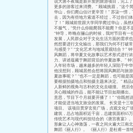
说大唐不夜城是新开发的旅游项目，完工了吗
更多的游客过来消费。” 顾城挑眉，“这个
华山，你们爬山估计更辛苦！” 苏柒一愣，
去，因为有些地方索道不经过，不过你们体力
了！” 顾城前世跟大学同学爬过华山，虽然
不服气，“凭什么你能爬我不能爬？你是不是
“钟导，昨晚在骊山的时候，我对节目有一些
发展，人民群众对于文化生活方面的需求也日
然想要进行文化输出，那我们为何不打破常
与感受？” “文化艺术与地域景观结合？” 
风舞蹈，将华夏文化故事以艺术形式进行浓
力、讲述蕴藏于舞蹈背后的华夏故事。” 钟
入年轻市场，越来越多的年轻人深陷于中华优
他没想到，顾城居然会想将国风舞蹈与旅游
夏故事呢？” “也不一定是舞蹈，也可能是
要根据拍摄地点和拍摄主题来决定。” 精
人新鲜的视角与古朴的文化去碰撞。 然后
关心顾城的作品，能不能让节目如期播出。
意思，节目下个月就要开播了！” “你既然
才能促进当地文旅业的发展。 长安是十三
项目。 该项目贯穿玄奘广场，贞观文化广
建筑，总占地面积近千亩，总建筑面积65
传统艺术与现代科技结合的《唐宫夜宴》。
形象让人心神激荡，一夜之间火遍大江南北
舞蹈《丽人行》。 《丽人行》是杜甫一首