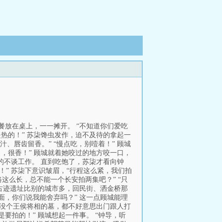
早餐放在桌上，一一摊开。 “不知道你们爱吃
热的！” 苏柒馋虫发作，迫不及待的拿起一
、唇齿留香。” “慢点吃，别噎着！” 顾城
口，很香！” 顾城就着她咬过的地方咬一口，
契的不谈工作。 直到吃饱了，苏柒才看向钟
！” 苏柒下意识皱眉，“行程这么紧，我们拍
这么长，总不能一个长安拍两集吧？” “只
的古迹遗址比别的城市多，回民街、洒金桥那
面，你们说我能舍弃吗？” 这一点顾城能理
是没个王侯将相的墓，都不好意思出门跟人打
要拍的！” 顾城想起一件事。 “钟导，听