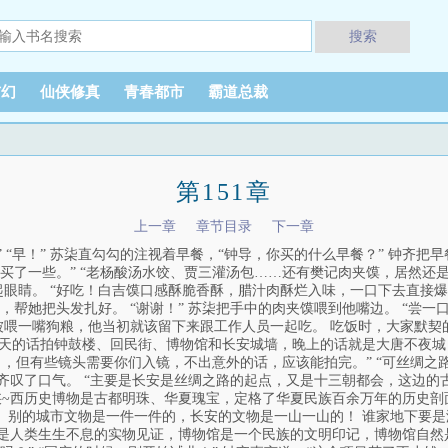
搜索
玄幻
仙侠修真
青春都市
霸道总裁
第151章
上一章
章节目录
下一章
 “早！” 苏柒直勾勾的注视着早餐，“钟导，你买的什么早餐？” 钟齐把
买了一些。” “老杨酸汤水饺、贾三灌汤包……还有樊记肉夹馍，居然还是
眼睛。 “好吃！白吉馍口感酥脆香酥，腊汁肉酥烂入味，一口下去直接爆汁
帮她把头发扎好。 “谢谢！” 苏柒把手中的肉夹馍喂到他嘴边。 “尝一
来会被喂一嘴狗粮，他当初就该留下来跟工作人员一起吃。 吃饭时，大家默
“白天的话拍钟鼓楼、回民街、博物馆和长安城墙，晚上的话就是大唐不夜城
了，但有些镜头需要你们入镜，不出意外的话，应该能拍完。” “可丝绸之路
钟齐叹了口气。 “主要是长安是丝绸之路的起点，又是十三朝都会，这边
“陕~西历史博物是古都明珠、华夏瑰宝，定格了华夏民族百余万年的历史剖
！ 别的城市文物是一件一件的，长安的文物是一山一山的！ 谁家地下要
是人类生生不息的实物见证，博物馆是一个民族的文明印记，博物馆自然是