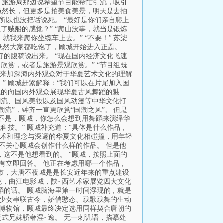
钱，旅游局那边说希望节目能帮忙引流，吸引
间虽然长，但更多是拍美食美景，明天是去拍
所以也没把话说死。 “最好是你们亲自爬上
了贼船的感觉？” “爬山没事，就当是锻炼
我来爬你坐缆车上去。” “不要！” 苏柒
 既然大家都吃饱了，顾城开始进入正题。
好的腹稿说出来。 “现在国内经济文化飞速
欣赏，或者是旅游景观欣赏。” “节目组既
来加深海内外观众对于华夏艺术文化的理解
！” 顾城赶紧解释：“我们可以在片尾加入国
观的向国内外观众展现华夏古风舞蹈的魅
服潮流、国风美妆以及国风动漫等中华文化打
流”，钟齐一直更欣赏“国潮之风”。 但是
“不是，顾城，你怎么会想到用舞蹈来演绎华
科技。” 顾城补充道：“具体是什么作品，
技术和理念与深邃的华夏文化相碰撞，用年轻
不关心顾城会创作什么样的作品。 但是他
，这不是他想看到的。 “顾城，按照上面的
没有立即回答。 他正在考虑用哪一个作品，
市，大唐不夜城是是长安近年来的重点建设
院，曲江电影城，陕~西艺术家展览四大文化
蹈的话。 顾城脑海里第一时间浮现的，就是
朝少女串联古今，娇俏憨态、载歌载舞的生动
阳博物馆，顾城最终决定选用同样契合唐朝的
式兄妹骄奢淫~逸。 无一刺讥语，描摹处