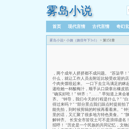
雾岛小说
首页
现代言情
古代言情
奇幻
雾岛小说
>
小姨（姨侄年下1v1）
> 第151章
，两个成年人挤挤都不成问题。 “苏柒早！”
什么，就让工作人员去附近比较受欢迎的店
个肉夹馍咬起来。 一口下去立马满足的眯起
递给她一杯酸梅汁，顺手从口袋拿出橡皮筋，
“确实好吃！” 钟齐：“……” 早知道上
齐。 “钟导，我们今天的行程是什么？” 
得过来吗？” “部分景点我们踩点时提前拍
能先拍，到时候剪辑的时候再看着来。” 
里的话，又汇聚了很多地方特色美食。” 
解钟齐。 长安全市皆坟土可不是浪得虚名
招呼！ “历史是一个民族的共同记忆，文物