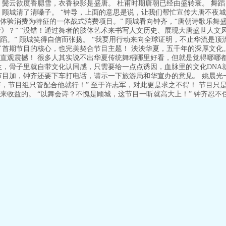
 鬓云欲度香腮雪，衣香袂影是盛唐。 杜甫时期唐朝已经由盛转衰。 舞
顾城清了清嗓子。 “钟导，上面的意思是说，让我们帮忙宣传大唐不夜城是吧
体验消费为特征的一体战式消费项目。” 顾城看向钟齐，“唐朝诗歌乐舞
行》？” “没错！通过舞者的肢体艺术来书写人文历史、展现大唐盛世人
。” 顾城笑得自信而张扬。 “我要用行动来向全球证明，不止华流是顶
了首期节目的核心，也完美契合节目主题！ 泱泱华夏，五千年的深厚文化
直观震撼！ 很多人其实说不出华夏传统舞稻哪里好看，但就是觉得哪哪都
生，骨子里就自带文化认同感，只需要给一点点诱因，血脉里的文化DNA
节目加，钟齐还要下车打电话，请示一下旅游局和华宣办的意见。 姚晨光
齐，节目组只管配合他就行！” 至于许志军，对此更是求之不得！ 节目只
来收益的。 “以舞会诗？不愧是顾城，这节目一听就高大上！” 钟齐忍不
” “什么搞砸？钟齐，你会不会说话？” 许志军皱眉，大声反驳：“顾城是
在给我们的节目贴金镶钻，是节目组的荣幸！” “钟齐，我告诉你别多管
作品，整个节目都给他打专都行！” 钟齐：“……” 行吧！ 钟齐明白了
么说？” “姚主任他们都同意了！” 钟齐坐回原位，看向顾城。 “顾城，
 “钟导，第一个作品的酬劳可以免费，我们先看看前期效果！” 钟齐闻言不敢
受市场欢迎！” 话是这么说，顾城其实对《丽人行》信心十足，节目播出
能涉及商业性质，例如商演这种，顾城自然也要收取版权费。 所以他又补
目组只有使用权，没有支配权。” “这个是应该的！” 钟齐嘿嘿直笑，一
不跟他客气。 “《丽人行》不是普通古典舞，很多地方都需要靠身韵和情
而且我们时间紧迫，没有多余的时间排练，所以对于舞者的要求比较高。”
团？” 钟齐皱眉，在脑海里过滤了一遍。 “国家级舞蹈演员的档期很紧，
想又补充几句。 “《丽人行》是杜甫的作品，他本身既有书卷气也有浪漫主义
材质，详细的款式要求等下我在发给你，你找人帮忙定做。” 顾城精细的
益求精吧？” 顾城一口回绝：“不行！” 《丽人行》的舞衣是有讲究的。