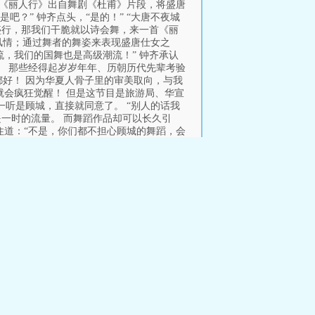
蹈《丽人行》出自舞剧《杜甫》片段，将盛唐
？” 钟齐点头，“是的！” “大唐不夜城
盛行，那我们干脆就以诗会舞，来一首《丽
文风情；通过舞者的舞姿来表现盛唐仕女之
流，我们的国舞也是高级潮流！” 钟齐承认
。 那些经得起岁岁年年、历朝历代先辈考验
好！ 因为华夏人骨子里的审美取向，与我
就会疯狂觉醒！ 但是这节目是旅游局、华宣
一听是顾城，直接就同意了。 “别人的话我
是一时的流量。 而舞蹈作品却可以长久引
住道：“不是，你们都不担心顾城的舞蹈，会
谁？是华语乐坛的鬼才！” “别人花钱都请
闲事！” “只要顾城成功输出了华夏文化，
！ 以后他安心当个工具人导演就行！ 转身回
因为这个作品不在拍摄计划之内，所以酬劳方
置信。 “顾城，你确定要免费？” “这个节
后它肯定会爆火！ 不过他也深知这个作品的
充了一句。 “钟导，我可以为节目组设计、
脸捡到大便宜的表情。 “顾城，你还有什么
感去表达，有些动作需要深厚的舞蹈功底，基
 “我需要一支专业的舞蹈团体，包括一名领
可能会与我们拍摄期间撞档，省级阵容可以
情怀，服化道这方面我要偏素雅的。” “舞服
要求，钟齐感觉压力山大。 “顾城，我们只
 原版出场